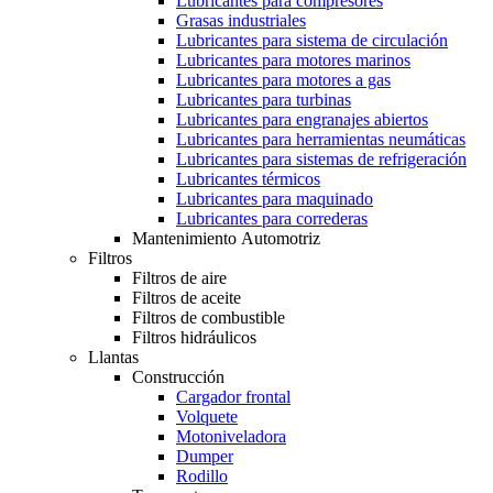
Lubricantes para compresores
Grasas industriales
Lubricantes para sistema de circulación
Lubricantes para motores marinos
Lubricantes para motores a gas
Lubricantes para turbinas
Lubricantes para engranajes abiertos
Lubricantes para herramientas neumáticas
Lubricantes para sistemas de refrigeración
Lubricantes térmicos
Lubricantes para maquinado
Lubricantes para correderas
Mantenimiento Automotriz
Filtros
Filtros de aire
Filtros de aceite
Filtros de combustible
Filtros hidráulicos
Llantas
Construcción
Cargador frontal
Volquete
Motoniveladora
Dumper
Rodillo