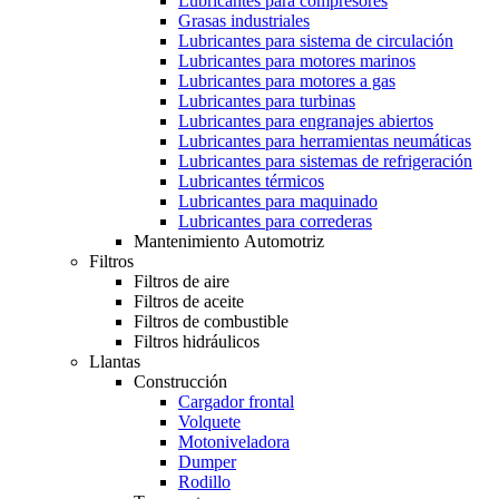
Lubricantes para compresores
Grasas industriales
Lubricantes para sistema de circulación
Lubricantes para motores marinos
Lubricantes para motores a gas
Lubricantes para turbinas
Lubricantes para engranajes abiertos
Lubricantes para herramientas neumáticas
Lubricantes para sistemas de refrigeración
Lubricantes térmicos
Lubricantes para maquinado
Lubricantes para correderas
Mantenimiento Automotriz
Filtros
Filtros de aire
Filtros de aceite
Filtros de combustible
Filtros hidráulicos
Llantas
Construcción
Cargador frontal
Volquete
Motoniveladora
Dumper
Rodillo