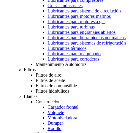
Lubricantes para compresores
Grasas industriales
Lubricantes para sistema de circulación
Lubricantes para motores marinos
Lubricantes para motores a gas
Lubricantes para turbinas
Lubricantes para engranajes abiertos
Lubricantes para herramientas neumáticas
Lubricantes para sistemas de refrigeración
Lubricantes térmicos
Lubricantes para maquinado
Lubricantes para correderas
Mantenimiento Automotriz
Filtros
Filtros de aire
Filtros de aceite
Filtros de combustible
Filtros hidráulicos
Llantas
Construcción
Cargador frontal
Volquete
Motoniveladora
Dumper
Rodillo