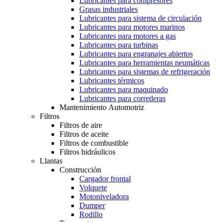
Lubricantes para compresores
Grasas industriales
Lubricantes para sistema de circulación
Lubricantes para motores marinos
Lubricantes para motores a gas
Lubricantes para turbinas
Lubricantes para engranajes abiertos
Lubricantes para herramientas neumáticas
Lubricantes para sistemas de refrigeración
Lubricantes térmicos
Lubricantes para maquinado
Lubricantes para correderas
Mantenimiento Automotriz
Filtros
Filtros de aire
Filtros de aceite
Filtros de combustible
Filtros hidráulicos
Llantas
Construcción
Cargador frontal
Volquete
Motoniveladora
Dumper
Rodillo