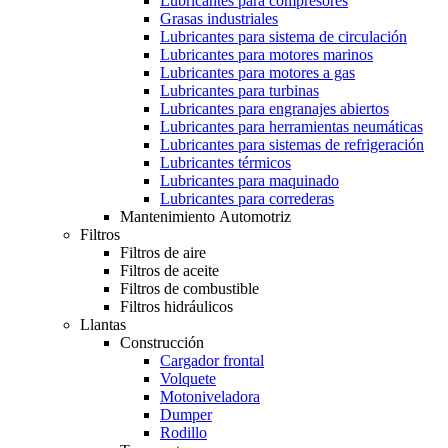
Lubricantes para compresores
Grasas industriales
Lubricantes para sistema de circulación
Lubricantes para motores marinos
Lubricantes para motores a gas
Lubricantes para turbinas
Lubricantes para engranajes abiertos
Lubricantes para herramientas neumáticas
Lubricantes para sistemas de refrigeración
Lubricantes térmicos
Lubricantes para maquinado
Lubricantes para correderas
Mantenimiento Automotriz
Filtros
Filtros de aire
Filtros de aceite
Filtros de combustible
Filtros hidráulicos
Llantas
Construcción
Cargador frontal
Volquete
Motoniveladora
Dumper
Rodillo