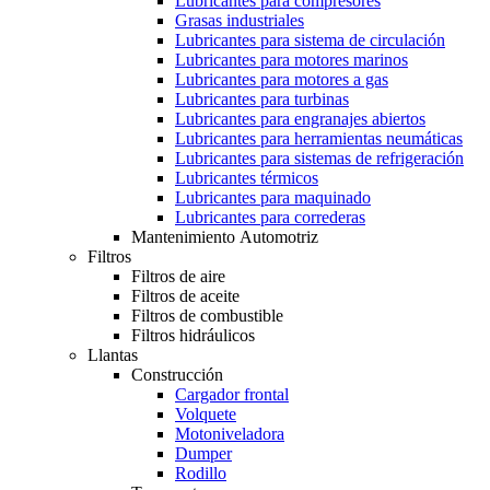
Lubricantes para compresores
Grasas industriales
Lubricantes para sistema de circulación
Lubricantes para motores marinos
Lubricantes para motores a gas
Lubricantes para turbinas
Lubricantes para engranajes abiertos
Lubricantes para herramientas neumáticas
Lubricantes para sistemas de refrigeración
Lubricantes térmicos
Lubricantes para maquinado
Lubricantes para correderas
Mantenimiento Automotriz
Filtros
Filtros de aire
Filtros de aceite
Filtros de combustible
Filtros hidráulicos
Llantas
Construcción
Cargador frontal
Volquete
Motoniveladora
Dumper
Rodillo