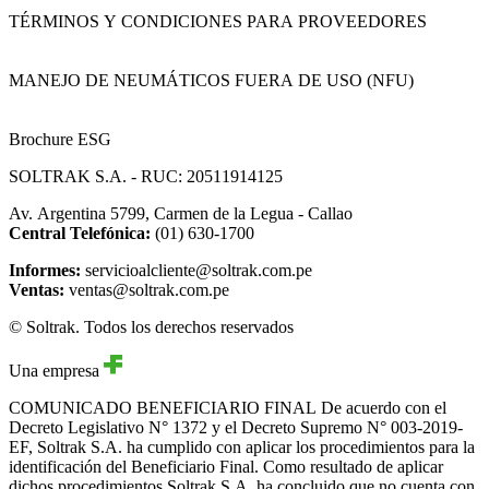
TÉRMINOS Y CONDICIONES PARA PROVEEDORES
MANEJO DE NEUMÁTICOS FUERA DE USO (NFU)
Brochure ESG
SOLTRAK S.A. - RUC: 20511914125
Av. Argentina 5799, Carmen de la Legua - Callao
Central Telefónica:
(01) 630-1700
Informes:
servicioalcliente@soltrak.com.pe
Ventas:
ventas@soltrak.com.pe
© Soltrak. Todos los derechos reservados
Una empresa
COMUNICADO BENEFICIARIO FINAL
De acuerdo con el
Decreto Legislativo N° 1372 y el Decreto Supremo N° 003-2019-
EF, Soltrak S.A. ha cumplido con aplicar los procedimientos para la
identificación del Beneficiario Final. Como resultado de aplicar
dichos procedimientos Soltrak S.A. ha concluido que no cuenta con