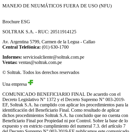
MANEJO DE NEUMÁTICOS FUERA DE USO (NFU)
Brochure ESG
SOLTRAK S.A. - RUC: 20511914125
Av. Argentina 5799, Carmen de la Legua - Callao
Central Telefónica:
(01) 630-1700
Informes:
servicioalcliente@soltrak.com.pe
Ventas:
ventas@soltrak.com.pe
© Soltrak. Todos los derechos reservados
Una empresa
COMUNICADO BENEFICIARIO FINAL
De acuerdo con el
Decreto Legislativo N° 1372 y el Decreto Supremo N° 003-2019-
EF, Soltrak S.A. ha cumplido con aplicar los procedimientos para la
identificación del Beneficiario Final. Como resultado de aplicar
dichos procedimientos Soltrak S.A. ha concluido que no cuenta con
Beneficiario Final por Propiedad ni por Control. Sobre la base de lo
expuesto y en estricto cumplimiento del numeral 7.3. del artículo 7
del Decreto Supremo N° 003-2019-EF publicamos este comunicado