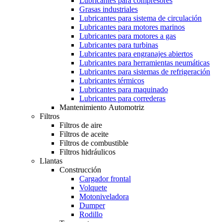
Lubricantes para compresores
Grasas industriales
Lubricantes para sistema de circulación
Lubricantes para motores marinos
Lubricantes para motores a gas
Lubricantes para turbinas
Lubricantes para engranajes abiertos
Lubricantes para herramientas neumáticas
Lubricantes para sistemas de refrigeración
Lubricantes térmicos
Lubricantes para maquinado
Lubricantes para correderas
Mantenimiento Automotriz
Filtros
Filtros de aire
Filtros de aceite
Filtros de combustible
Filtros hidráulicos
Llantas
Construcción
Cargador frontal
Volquete
Motoniveladora
Dumper
Rodillo