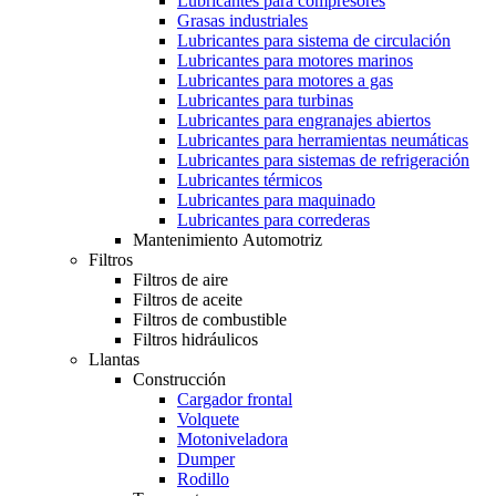
Lubricantes para compresores
Grasas industriales
Lubricantes para sistema de circulación
Lubricantes para motores marinos
Lubricantes para motores a gas
Lubricantes para turbinas
Lubricantes para engranajes abiertos
Lubricantes para herramientas neumáticas
Lubricantes para sistemas de refrigeración
Lubricantes térmicos
Lubricantes para maquinado
Lubricantes para correderas
Mantenimiento Automotriz
Filtros
Filtros de aire
Filtros de aceite
Filtros de combustible
Filtros hidráulicos
Llantas
Construcción
Cargador frontal
Volquete
Motoniveladora
Dumper
Rodillo