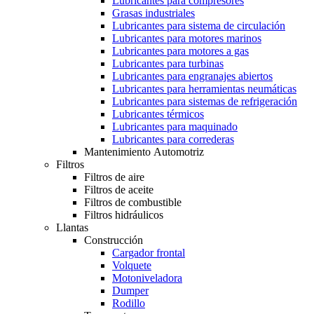
Lubricantes para compresores
Grasas industriales
Lubricantes para sistema de circulación
Lubricantes para motores marinos
Lubricantes para motores a gas
Lubricantes para turbinas
Lubricantes para engranajes abiertos
Lubricantes para herramientas neumáticas
Lubricantes para sistemas de refrigeración
Lubricantes térmicos
Lubricantes para maquinado
Lubricantes para correderas
Mantenimiento Automotriz
Filtros
Filtros de aire
Filtros de aceite
Filtros de combustible
Filtros hidráulicos
Llantas
Construcción
Cargador frontal
Volquete
Motoniveladora
Dumper
Rodillo