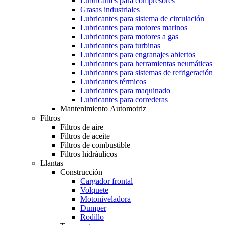
Lubricantes para compresores
Grasas industriales
Lubricantes para sistema de circulación
Lubricantes para motores marinos
Lubricantes para motores a gas
Lubricantes para turbinas
Lubricantes para engranajes abiertos
Lubricantes para herramientas neumáticas
Lubricantes para sistemas de refrigeración
Lubricantes térmicos
Lubricantes para maquinado
Lubricantes para correderas
Mantenimiento Automotriz
Filtros
Filtros de aire
Filtros de aceite
Filtros de combustible
Filtros hidráulicos
Llantas
Construcción
Cargador frontal
Volquete
Motoniveladora
Dumper
Rodillo